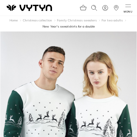
MENU
Home
Christmas collection
Family Christmas sweaters
For two adults
New Year's sweatshirts for a double