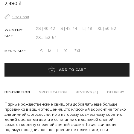
2,480 ₴
Size Chart
XS | 40-42
S | 42-44
L | 48
XL | 50-52
WOMEN'S
SIZE
XXL | 52-54
MEN'S SIZE
S
M
L
XL
3XL
ADD TO CART
DESCRIPTION
SPECIFICATION
REVIEWS (0)
DELIVERY
Парные рождественские свитшоты добавлять еще больше
праздника в ваши отношения. Это классный вариант не только
для зимней фотосессии, но и к любому совместному событию.
Белый с зеленым цвета в сочетании с вышивкой оленей
создают картину снежной зимней сказки. Такие свитшоты
подымут праздничное настроение не только вам, но и