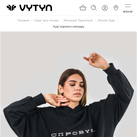
МЕНЮ
Головна
Одяг для жінок
Жіночий Трикотаж
Жіночі Худі
Худі чорного кольору