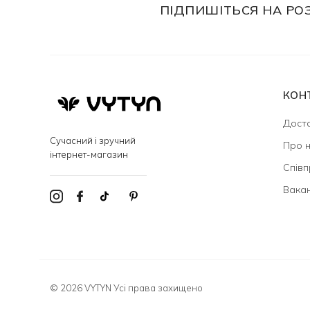
ПІДПИШІТЬСЯ НА РО
КОН
Доста
Сучасний і зручний
Про 
інтернет-магазин
Співп
Вакан
© 2026 VYTYN Усі права захищено