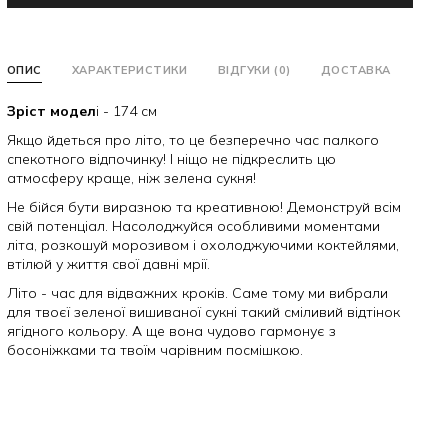
ОПИС
ХАРАКТЕРИСТИКИ
ВІДГУКИ (0)
ДОСТАВКА
Зріст модел
і - 174 см
Якщо йдеться про літо, то це безперечно час палкого
спекотного відпочинку! І ніщо не підкреслить цю
атмосферу краще, ніж зелена сукня!
Не бійся бути виразною та креативною! Демонструй всім
свій потенціал. Насолоджуйся особливими моментами
літа, розкошуй морозивом і охолоджуючими коктейлями,
втілюй у життя свої давні мрії.
Літо - час для відважних кроків. Саме тому ми вибрали
для твоєї зеленої вишиваної сукні такий сміливий відтінок
ягідного кольору. А ще вона чудово гармонує з
босоніжками та твоїм чарівним посмішкою.