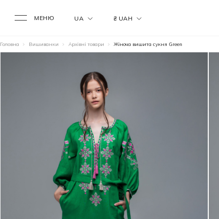
МЕНЮ
UA
₴ UAH
Головна
Вишиванки
Архівні товари
Жіноча вишита сукня Green