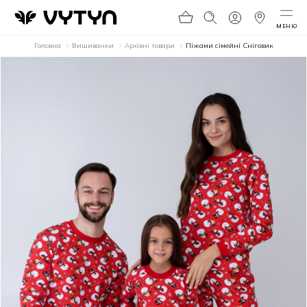
МЕНЮ
Головна
Вишиванки
Архівні товари
Піжами сімейні Сніговик