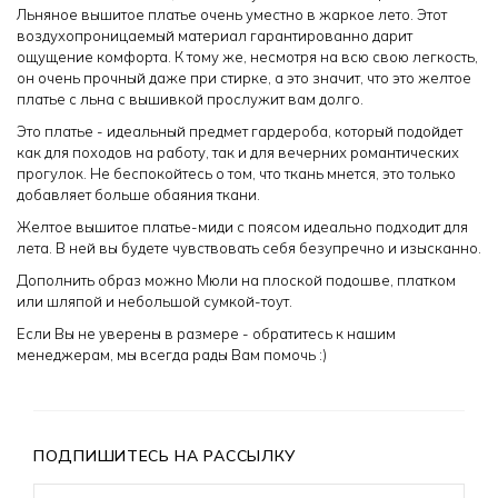
Льняное вышитое платье очень уместно в жаркое лето. Этот
воздухопроницаемый материал гарантированно дарит
ощущение комфорта. К тому же, несмотря на всю свою легкость,
он очень прочный даже при стирке, а это значит, что это желтое
платье с льна с вышивкой прослужит вам долго.
Это платье - идеальный предмет гардероба, который подойдет
как для походов на работу, так и для вечерних романтических
прогулок. Не беспокойтесь о том, что ткань мнется, это только
добавляет больше обаяния ткани.
Желтое вышитое платье-миди с поясом идеально подходит для
лета. В ней вы будете чувствовать себя безупречно и изысканно.
Дополнить образ можно Мюли на плоской подошве, платком
или шляпой и небольшой сумкой-тоут.
Если Вы не уверены в размере - обратитесь к нашим
менеджерам, мы всегда рады Вам помочь :)
ПОДПИШИТЕСЬ НА РАССЫЛКУ