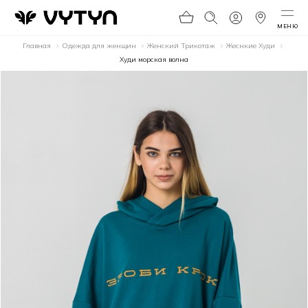
МЕНЮ
Главная
Одежда для женщин
Женский Трикотаж
Жеснкие Худи
Худи морская волна