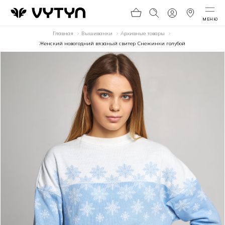
МЕНЮ
Главная
Вышиванки
Архивные товары
Женский новогодний вязаный свитер Снежинки голубой