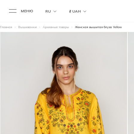
МЕНЮ
RU
₴ UAH
Главная
Вышиванки
Архивные товары
Женская вышитая блуза Yellow