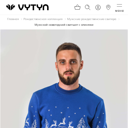
МЕНЮ
Главная
Рождественская коллекция
Мужские рождественские свитера
Мужской новогодний свитшот с оленями