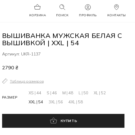
КОРЗИНА
ПОИСК
ПРОФИЛЬ
КОНТАКТЫ
ВЫШИВАНКА МУЖСКАЯ БЕЛАЯ С
ВЫШИВКОЙ | XXL | 54
Артикул: UKR-1137
2790 ₴
Таблица размеров
XS | 44
S | 46
M | 48
L | 50
XL | 52
РАЗМЕР
XXL | 54
3XL | 56
4XL | 58
КУПИТЬ