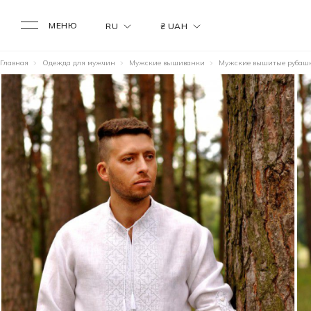
МЕНЮ
RU
₴ UAH
Главная
Одежда для мужчин
Мужские вышиванки
Мужские вышитые рубаш