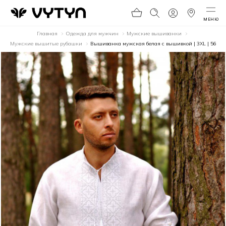
МЕНЮ
Главная
Одежда для мужчин
Мужские вышиванки
Мужские вышитые рубашки
Вышиванка мужская белая с вышивкой | 3XL | 56