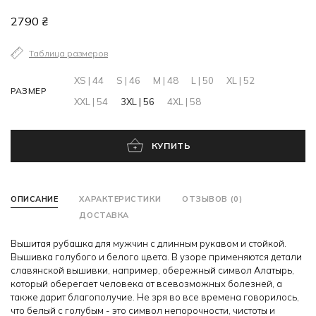
2790 ₴
Таблица размеров
XS | 44
S | 46
M | 48
L | 50
XL | 52
РАЗМЕР
XXL | 54
3XL | 56
4XL | 58
КУПИТЬ
ОПИСАНИЕ
ХАРАКТЕРИСТИКИ
ОТЗЫВОВ (0)
ДОСТАВКА
Вышитая рубашка для мужчин с длинным рукавом и стойкой.
Вышивка голубого и белого цвета. В узоре применяются детали
славянской вышивки, например, обережный символ Алатырь,
который оберегает человека от всевозможных болезней, а
также дарит благополучие. Не зря во все времена говорилось,
что белый с голубым - это символ непорочности, чистоты и