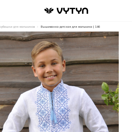
убашки для мальчиков
Вышиванка детская для мальчика | 146