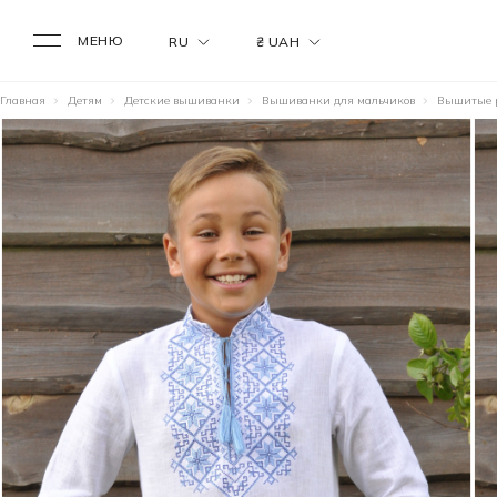
МЕНЮ
RU
₴ UAH
Главная
Детям
Детские вышиванки
Вышиванки для мальчиков
Вышитые р