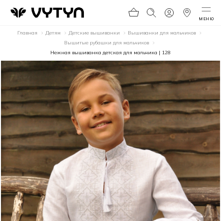
МЕНЮ
Главная
Детям
Детские вышиванки
Вышиванки для мальчиков
Вышитые рубашки для мальчиков
Нежная вышиванка детская для мальчика | 128