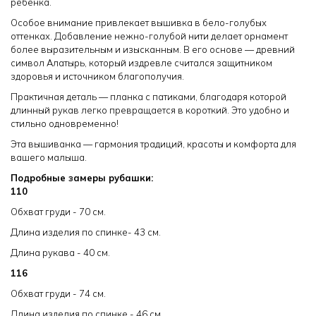
ребёнка.
Особое внимание привлекает вышивка в бело-голубых
оттенках. Добавление нежно-голубой нити делает орнамент
более выразительным и изысканным. В его основе — древний
символ Алатырь, который издревле считался защитником
здоровья и источником благополучия.
Практичная деталь — планка с патиками, благодаря которой
длинный рукав легко превращается в короткий. Это удобно и
стильно одновременно!
Эта вышиванка — гармония традиций, красоты и комфорта для
вашего малыша.
Подробные замеры рубашки:
110
Обхват груди - 70 см.
Длина изделия по спинке- 43 см.
Длина рукава - 40 см.
116
Обхват груди - 74 см.
Длина изделия по спинке - 46 см.