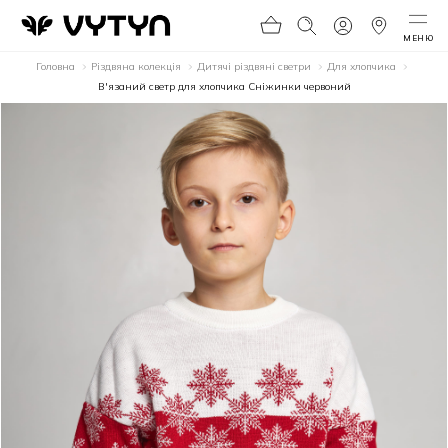
МЕНЮ
Головна
Різдвяна колекція
Дитячі різдвяні светри
Для хлопчика
В'язаний светр для хлопчика Сніжинки червоний