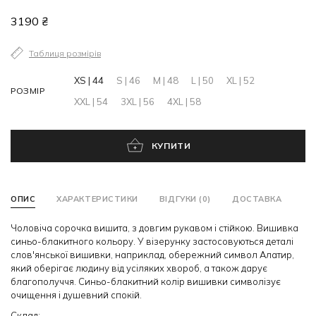
3190 ₴
Таблиця розмірів
XS | 44
S | 46
M | 48
L | 50
XL | 52
РОЗМІР
XXL | 54
3XL | 56
4XL | 58
КУПИТИ
ОПИС
ХАРАКТЕРИСТИКИ
ВІДГУКИ (0)
ДОСТАВКА
Чоловіча сорочка вишита, з довгим рукавом і стійкою. Вишивка
синьо-блакитного кольору. У візерунку застосовуються деталі
слов'янської вишивки, наприклад, обережний символ Алатир,
який оберігає людину від усіляких хвороб, а також дарує
благополуччя. Синьо-блакитний колір вишивки символізує
очищення і душевний спокій.
Склад: