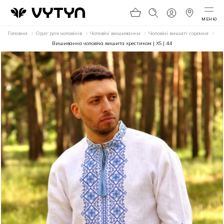
МЕНЮ
Головна
Одяг для чоловіків
Чоловічі вишиванки
Чоловічі вишиті сорочки
Вишиванка чоловіча вишита хрестиком | XS | 44