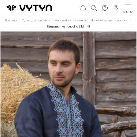
МЕНЮ
Головна
Одяг для чоловіків
Чоловічі вишиванки
Чоловічі вишиті сорочки
Вишиванка чоловіча | M | 48