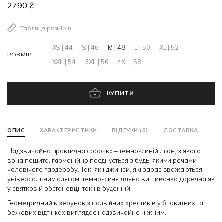
2790 ₴
Таблиця розмірів
XS | 44
S | 46
M | 48
L | 50
XL | 52
РОЗМІР
XXL | 54
3XL | 56
4XL | 58
КУПИТИ
ОПИС
ХАРАКТЕРИСТИКИ
ВІДГУКИ (0)
ДОСТАВКА
Надзвичайно практична сорочка – темно-синій льон, з якого
вона пошита, гармонійно поєднується з будь-якими речами
чоловічого гардеробу. Так, як і джинси, які зараз вважаються
універсальним одягом, темно-синя лляна вишиванка доречна як
у святковій обстановці, так і в буденній.
Геометричний візерунок з подвійних хрестиків у блакитних та
бежевих відтінках виглядає надзвичайно ніжним.