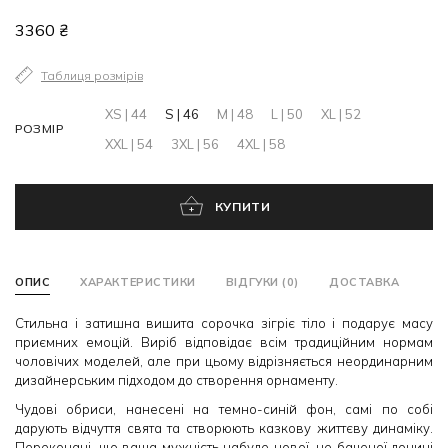
3360 ₴
Таблиця розмірів
XS | 44
S | 46
M | 48
L | 50
XL | 52
РОЗМІР
XXL | 54
3XL | 56
4XL | 58
КУПИТИ
ОПИС
ХАРАКТЕРИСТИКИ
ВІДГУКИ (0)
ДОСТАВКА
Стильна і затишна вишита сорочка зігріє тіло і подарує масу
приємних емоцій. Виріб відповідає всім традиційним нормам
чоловічих моделей, але при цьому відрізняється неординарним
дизайнерським підходом до створення орнаменту.
Чудові обриси, нанесені на темно-синій фон, самі по собі
дарують відчуття свята та створюють казкову життєву динаміку.
Переконані, що ваша мужність набуде нової, не баченої донині