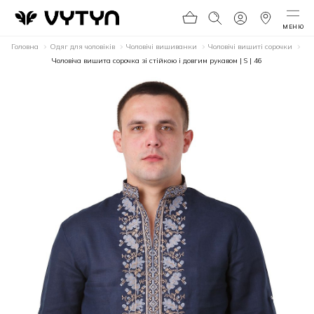
МЕНЮ
Головна
Одяг для чоловіків
Чоловічі вишиванки
Чоловічі вишиті сорочки
Чоловіча вишита сорочка зі стійкою і довгим рукавом | S | 46