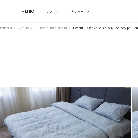
МЕНЮ
UA
₴ UAH
Головна
Для дому
Постільна білизна
Постільна білизна з льону кольору ранко