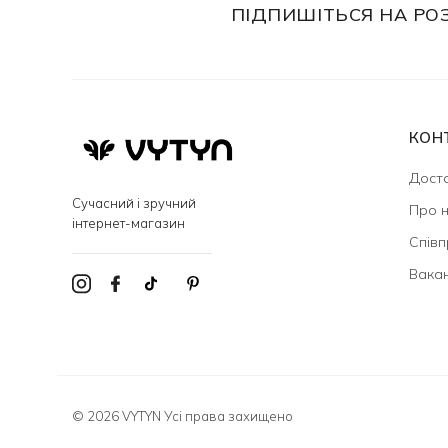
ПІДПИШІТЬСЯ НА РО
КОН
Доста
Сучасний і зручний
Про 
інтернет-магазин
Співп
Вакан
© 2026 VYTYN Усі права захищено