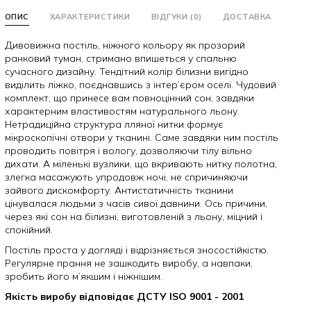
ОПИС
ХАРАКТЕРИСТИКИ
ВІДГУКИ (0)
ДОСТАВКА
Дивовижна постіль, ніжного кольору як прозорий
ранковий туман, стримано впишеться у спальню
сучасного дизайну. Тендітний колір білизни вигідно
виділить ліжко, поєднавшись з інтер’єром оселі. Чудовий
комплект, що принесе вам повноцінний сон, завдяки
характерним властивостям натурального льону.
Нетрадиційна структура лляної нитки формує
мікроскопічні отвори у тканині. Саме завдяки ним постіль
проводить повітря і вологу, дозволяючи тілу вільно
дихати. А міленькі вузлики, що вкривають нитку полотна,
злегка масажують упродовж ночі, не спричиняючи
зайвого дискомфорту. Антистатичність тканини
цінувалася людьми з часів сивої давнини. Ось причини,
через які сон на білизні, виготовленій з льону, міцний і
спокійний.
Постіль проста у догляді і відрізняється зносостійкістю.
Регулярне прання не зашкодить виробу, а навпаки,
зробить його м’якшим і ніжнішим.
Якість виробу відповідає ДСТУ ISO 9001 - 2001