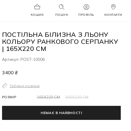
КОШИК
ПОШУК
ПРОФІЛЬ
КОНТАКТИ
ПОСТІЛЬНА БІЛИЗНА З ЛЬОНУ
КОЛЬОРУ РАНКОВОГО СЕРПАНКУ
| 165Х220 СМ
Артикул: POST-10006
3400 ₴
Таблиця розмірів
РОЗМІР
165Х220 СМ
200Х220 СМ
НЕМАЄ В НАЯВНОСТІ