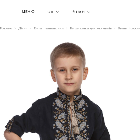
МЕНЮ
UA
₴ UAH
Головна
Дітям
Дитячі вишиванки
Вишиванки для хлопчиків
Вишиті сорочк