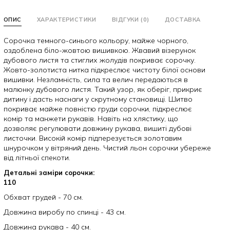
ОПИС
ХАРАКТЕРИСТИКИ
ВІДГУКИ (0)
ДОСТАВКА
Сорочка темного-синього кольору, майже чорного,
оздоблена біло-жовтою вишивкою. Жвавий візерунок
дубового листя та стиглих жолудів покриває сорочку.
Жовто-золотиста нитка підкреслює чистоту білої основи
вишивки. Незламність, сила та велич передаються в
малюнку дубового листя. Такий узор, як оберіг, прикриє
дитину і дасть наснаги у скрутному становищі. Шитво
покриває майже повністю груди сорочки, підкреслює
комір та манжети рукавів. Навіть на хлястику, що
дозволяє регулювати довжину рукава, вишиті дубові
листочки. Високій комір підперезується золотавим
шнурочком у вітряний день. Чистий льон сорочки убереже
від літньої спекоти.
Детальні заміри сорочки:
110
Обхват грудей - 70 см.
Довжина виробу по спинці - 43 см.
Довжина рукава - 40 см.