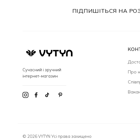
ПІДПИШІТЬСЯ НА РО
КОН
Доста
Сучасний і зручний
Про 
інтернет-магазин
Співп
Вакан
© 2026 VYTYN Усі права захищено