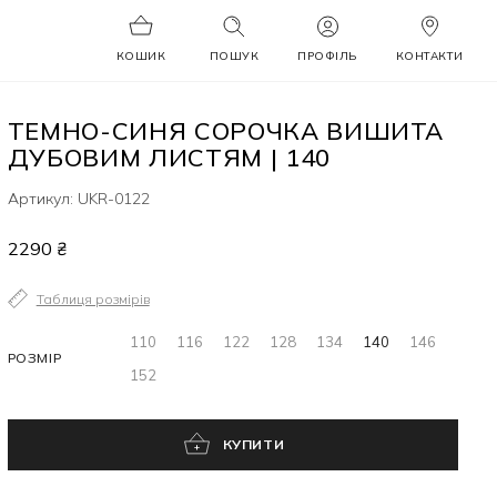
КОШИК
ПОШУК
ПРОФІЛЬ
КОНТАКТИ
ТЕМНО-СИНЯ СОРОЧКА ВИШИТА
ДУБОВИМ ЛИСТЯМ | 140
Артикул: UKR-0122
2290 ₴
Таблиця розмірів
110
116
122
128
134
140
146
РОЗМІР
152
КУПИТИ