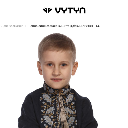
и для хлопчиків
Темно-синя сорочка вишита дубовим листям | 140